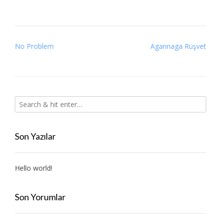
Post
No Problem
Agannaga Rüşvet
navigation
Son Yazılar
Hello world!
Son Yorumlar