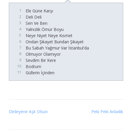
1
Ele Güne Karşı
2
Deli Deli
3
Sen Ve Ben
4
Yalnızlık Ömür Boyu
5
Neye Niyet Neye Kısmet
6
Ondan Şikayet Bundan Şikayet
7
Bu Sabah Yağmur Var İstanbul'da
8
Olmuyor Olamıyor
9
Sevdim Bir Kere
10
Bodrum
11
Güllerin İçinden
Post
Dinleyene Aşk Olsun
Peki Peki Anladık
navigation