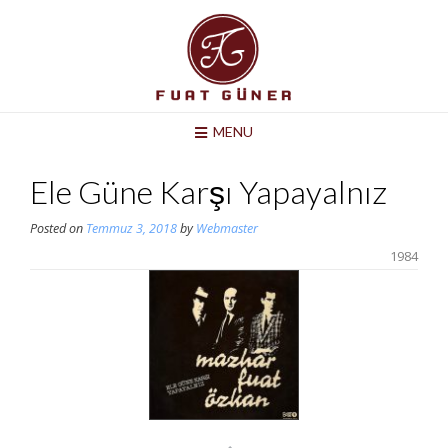
Skip
to
content
MENU
Ele Güne Karşı Yapayalnız
Posted on
Temmuz 3, 2018
by
Webmaster
1984